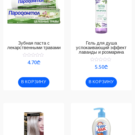
Зубная паста с
Гель для душа
лекарственными травами
успокаивающий эффект
лаванды и розмарина
Оценка
4.70
₾
0
Оценка
5.50
₾
из
0
5
из
5
В КОРЗИНУ
В КОРЗИНУ