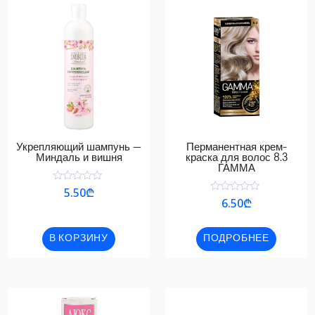
Укрепляющий шампунь —
Перманентная крем-
Миндаль и вишня
краска для волос 8.3
ГАММА
Оценка
5.50
₾
0
Оценка
6.50
₾
из
0
5
из
5
В КОРЗИНУ
ПОДРОБНЕЕ