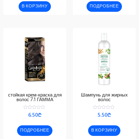
5
В КОРЗИНУ
ПОДРОБНЕЕ
стойкая крем-краска для
Шампунь для жирных
волос 7.1 ГАММА
волос
Оценка
Оценка
6.50
₾
5.50
₾
0
0
из
из
5
5
ПОДРОБНЕЕ
В КОРЗИНУ