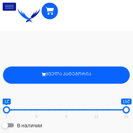
ᲧᲕᲔᲚᲐ ᲙᲐᲢᲔᲒᲝᲠᲘᲐ
1₾
15₾
1
5
8
12
15
В наличии