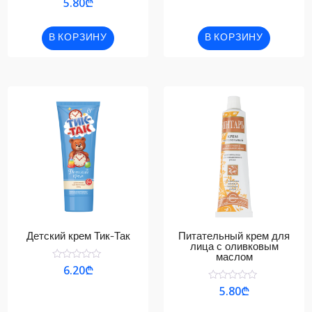
5.80
₾
из
0
5
из
5
В КОРЗИНУ
В КОРЗИНУ
Детский крем Тик-Так
Питательный крем для
лица с оливковым
маслом
Оценка
6.20
₾
0
из
Оценка
5.80
₾
5
0
из