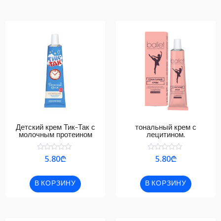
Детский крем Тик-Так с
тональный крем с
молочным протеином
лецитином.
Оценка
Оценка
5.80
₾
5.80
₾
0
0
из
из
5
5
В КОРЗИНУ
В КОРЗИНУ