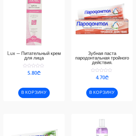
Lux — Питательный крем
Зубная паста
для лица
пародонтальная тройного
действия.
Оценка
5.80
₾
0
Оценка
4.70
₾
из
0
5
из
5
В КОРЗИНУ
В КОРЗИНУ