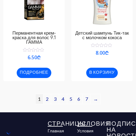
Перманентная крем-
Детский шампунь Тик-так
краска для волос 9.1
с молочком кокоса
ГАММА
Оценка
8.00
₾
0
Оценка
6.50
₾
из
0
5
из
5
ПОДРОБНЕЕ
В КОРЗИНУ
1
2
3
4
5
6
7
→
СТРАНИЦЫ
УСЛОВИЯ
ПОДПИС
НА
Главная
Условия