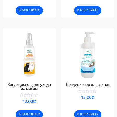
5
из
5
В КОРЗИНУ
В КОРЗИНУ
Кондиционер для ухода
Кондиционер для кошек
за мехом
Оценка
15.00
₾
0
Оценка
12.00
₾
из
0
5
из
5
В КОРЗИНУ
В КОРЗИНУ