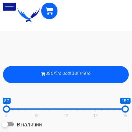
ᲧᲕᲔᲚᲐ ᲙᲐᲢᲔᲒᲝᲠᲘᲐ
8₾
15₾
8
10
12
13
15
В наличии