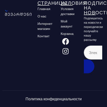
СТРАНИЦЫ
УСЛОВИЯ
ПОДПИС
НА
Главная
Условия
НОВОСТ
доставки
შევარდენი
О нас
Подпишитесь
Мой
на новости и
Интернет
аккаунт
периодически
магазин
получайте
Корзина
нашу
Контакт
рассылку
Политика конфиденциальности