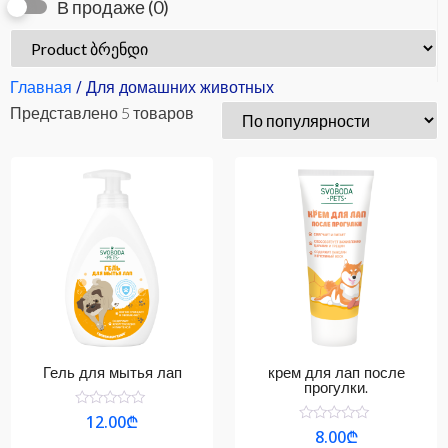
В продаже
(0)
Главная
/ Для домашних животных
Представлено 5 товаров
Гель для мытья лап
крем для лап после
прогулки.
Оценка
12.00
₾
0
Оценка
8.00
₾
из
0