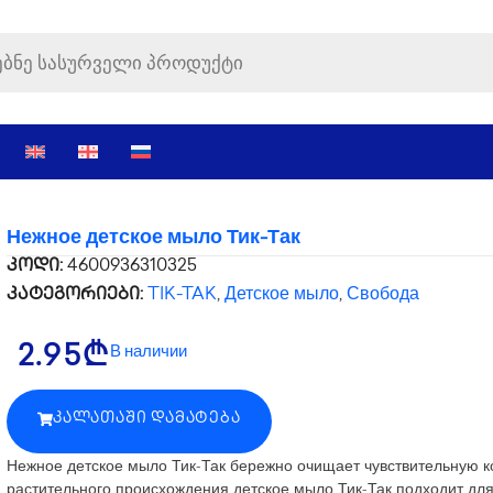
Нежное детское мыло Тик-Так
კოდი:
4600936310325
კატეგორიები:
TIK-TAK
,
Детское мыло
,
Свобода
В наличии
2.95
₾
ᲙᲐᲚᲐᲗᲐᲨᲘ ᲓᲐᲛᲐᲢᲔᲑᲐ
Нежное детское мыло Тик-Так бережно очищает чувствительную к
растительного происхождения детское мыло Тик-Так подходит для