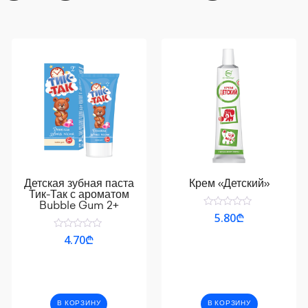
Детская зубная паста
Крем «Детский»
Тик-Так с ароматом
Bubble Gum 2+
Оценка
5.80
₾
0
из
Оценка
4.70
₾
5
0
из
5
В КОРЗИНУ
В КОРЗИНУ