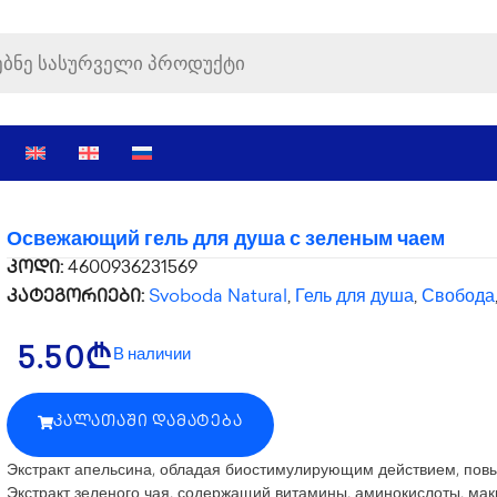
Освежающий гель для душа с зеленым чаем
კოდი:
4600936231569
კატეგორიები:
Svoboda Natural
,
Гель для душа
,
Свобода
В наличии
5.50
₾
ᲙᲐᲚᲐᲗᲐᲨᲘ ᲓᲐᲛᲐᲢᲔᲑᲐ
Экстракт апельсина, обладая биостимулирующим действием, повыш
Экстракт зеленого чая, содержащий витамины, аминокислоты, макр