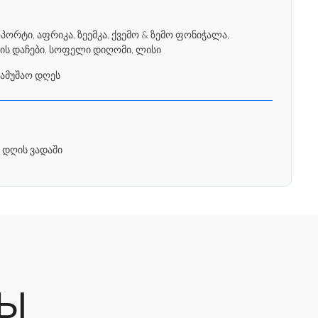
რტი, აფრიკა, ზეემკა, ქვემო & ზემო ფონიჭალა,
ის დაჩები, სოფელი დიღომი, ლისი
სამუშაო დღეს
 დღის ვადაში
РЫ