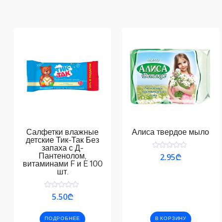
Салфетки влажные
Алиса твердое мыло
детские Тик-Так Без
запаха с Д-
Оценка
2.95
₾
Пантенолом,
0
витаминами F и E 100
из
шт.
5
Оценка
5.50
₾
0
из
5
ПОДРОБНЕЕ
В КОРЗИНУ