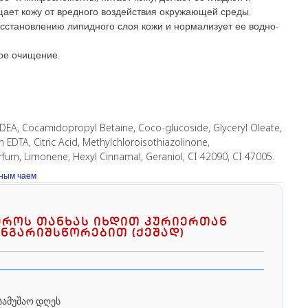
щает кожу от вредного воздействия окружающей среды.
осстановлению липидного слоя кожи и нормализует ее водно-
ое очищение.
DEA, Cocamidopropyl Betaine, Coco-glucoside, Glyceryl Oleate,
m EDTA, Citric Acid, Methylchloroisothiazolinone,
fum, Limonene, Hexyl Cinnamal, Geraniol, CI 42090, CI 47005.
еным чаем
ეროს თანხას იხდით კურიერთან
ნგარიშსწორებით (ქეშად)
სამუშაო დღეს