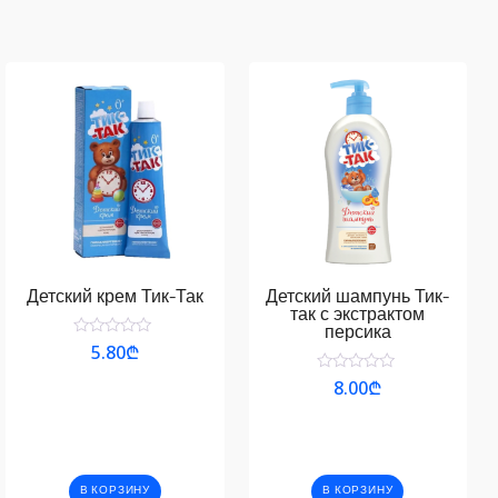
Детский крем Тик-Так
Детский шампунь Тик-
так с экстрактом
персика
Оценка
5.80
₾
0
из
Оценка
8.00
₾
5
0
из
5
В КОРЗИНУ
В КОРЗИНУ