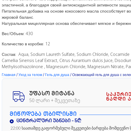
эластичной, а благодаря своей антиоксидантной активности защи
Питательная добавка на основе кокосового масла способствует в
жировой баланс.
Натуральная мицеллярная основа обеспечивает мягкое и бережн
Вес/Объем: 430
Количество в коробке: 12
Состав: Aqua, Sodium Laureth Sulfate, Sodium Chloride, Cocamide 
Camellia Sinensis Leaf Extract, Citrus Aurantium dulcis Juice, Disodiu
Methylisothiazolinone , Magnesium Chloride, Magnesium Nitrate, Par
Главная
/
Уход за телом
/
Гель для душа
/ Освежающий гель для душа с зел
ᲣᲤᲐᲡᲝ ᲛᲘᲢᲐᲜᲐ
საკური
ნაღდი ა
50 ლარი + შეკვეთაზე
ᲛᲘᲬᲝᲓᲔᲑᲐ ᲗᲑᲘᲚᲘᲡᲨᲘ
ცენტრალური უბნები - 5₾
22:00 საათამდე გაფორმებული შეკვეთები ბარდება მომდევნო 