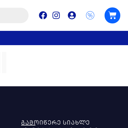
i
ᲒᲐᲛᲝᲘᲬᲔᲠᲔ ᲡᲘᲐᲮᲚᲔ