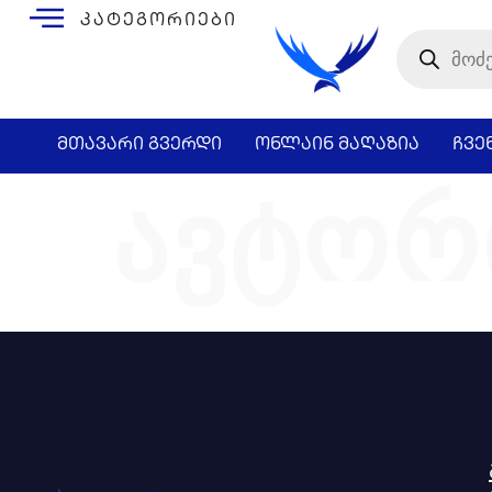
კატეგორიები
მთავარი გვერდი
ონლაინ მაღაზია
ჩვე
ავტორ