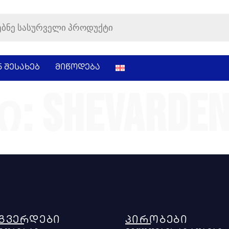
ნ შესახებ
მიწოდება
ი:
shevarden
ᲒᲕᲔᲠᲓᲔᲑᲘ
ᲞᲘᲠᲝᲑᲔᲑᲘ