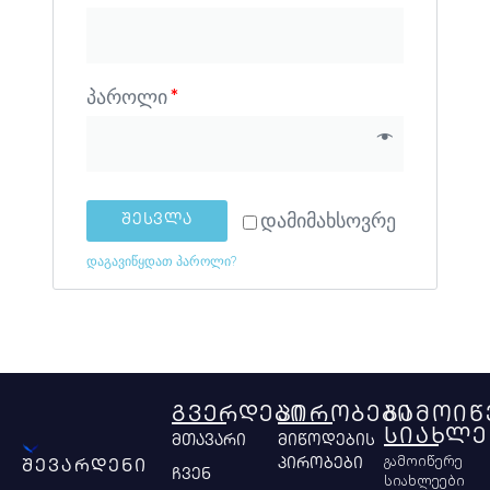
პაროლი
*
დამიმახსოვრე
ᲨᲔᲡᲕᲚᲐ
დაგავიწყდათ პაროლი?
ᲒᲕᲔᲠᲓᲔᲑᲘ
ᲞᲘᲠᲝᲑᲔᲑᲘ
ᲒᲐᲛᲝᲘᲬ
ᲡᲘᲐᲮᲚᲔ
მთავარი
მიწოდების
გამოიწერე
პირობები
შევარდენი
ჩვენ
სიახლეები