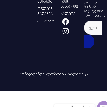
შესახებ
ჩემი
და მიიღე
ჩვენგან
ანგარიში
ონლაინ
ნიუსლეთრი
მაღაზია
კალათა
პერიოდულად
კონტაქტი
კონფიდენციალურობის პოლიტიკა