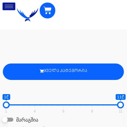
ᲧᲕᲔᲚᲐ ᲙᲐᲢᲔᲒᲝᲠᲘᲐ
1₾
11₾
1
4
6
9
11
მარაგშია