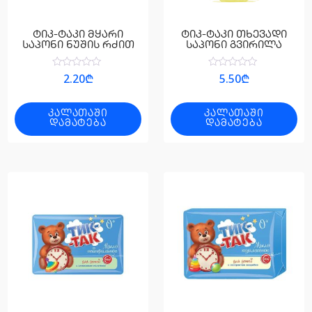
ტიკ-ტაკი მყარი
ტიკ-ტაკი თხევადი
საპონი ნუშის რძით
საპონი გვირილა
შეფასება
შეფასება
2.20
₾
5.50
₾
0
0
,
,
5-
5-
დან
დან
ᲙᲐᲚᲐᲗᲐᲨᲘ
ᲙᲐᲚᲐᲗᲐᲨᲘ
ᲓᲐᲛᲐᲢᲔᲑᲐ
ᲓᲐᲛᲐᲢᲔᲑᲐ