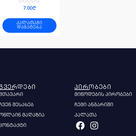
შეფასება
7.00
₾
0
,
5-
დან
ᲙᲐᲚᲐᲗᲐᲨᲘ
ᲓᲐᲛᲐᲢᲔᲑᲐ
ᲒᲕᲔᲠᲓᲔᲑᲘ
ᲞᲘᲠᲝᲑᲔᲑᲘ
მთავარი
მიწოდების პირობები
ჩვენ შესახებ
ჩემი ანგარიში
ონლაინ მაღაზია
კალათა
კონტაქტი