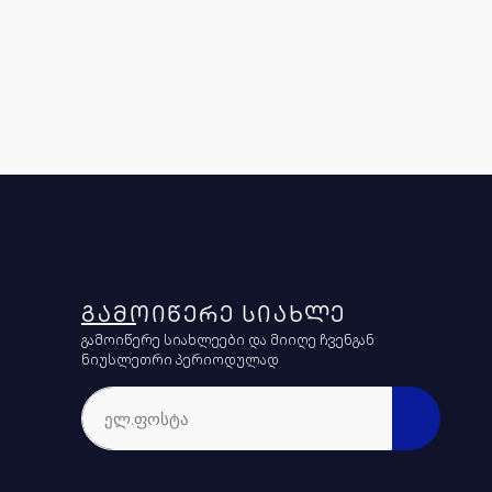
ᲒᲐᲛᲝᲘᲬᲔᲠᲔ ᲡᲘᲐᲮᲚᲔ
გამოიწერე სიახლეები და მიიღე ჩვენგან
ნიუსლეთრი პერიოდულად