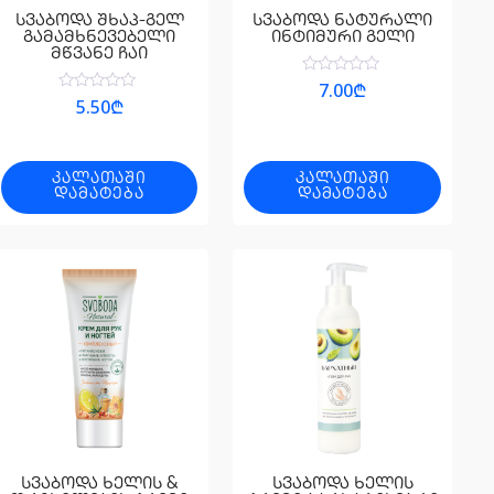
სვაბოდა შხაპ-გელ
სვაბოდა ნატურალი
გამამხნევებელი
ინტიმური გელი
მწვანე ჩაი
შეფასება
7.00
₾
0
შეფასება
5.50
₾
,
0
5-
,
დან
5-
დან
ᲙᲐᲚᲐᲗᲐᲨᲘ
ᲙᲐᲚᲐᲗᲐᲨᲘ
ᲓᲐᲛᲐᲢᲔᲑᲐ
ᲓᲐᲛᲐᲢᲔᲑᲐ
სვაბოდა ხელის &
სვაბოდა ხელის