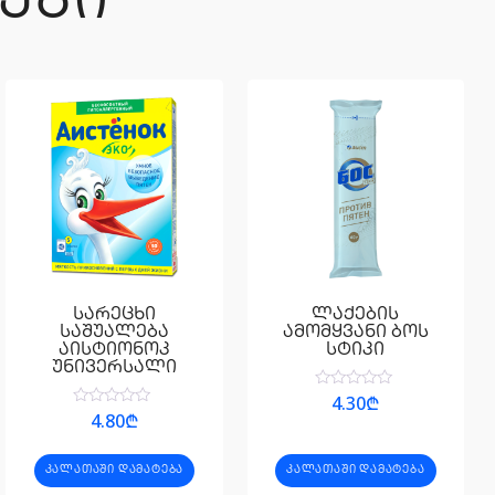
ᲔᲑᲘ
სარეცხი
ლაქების
საშუალება
ამომყვანი ბოს
აისტიონოკ
სტიკი
უნივერსალი
შეფასება
4.30
₾
0
შეფასება
4.80
₾
,
0
5-
,
დან
5-
ᲙᲐᲚᲐᲗᲐᲨᲘ ᲓᲐᲛᲐᲢᲔᲑᲐ
ᲙᲐᲚᲐᲗᲐᲨᲘ ᲓᲐᲛᲐᲢᲔᲑᲐ
დან