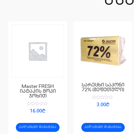
ᲛᲡ
სარეცხი საპონი
Master FRESH
72% (შეფუთული)
იატაკის მოპი
ჯოხით
შეფასება
3.00
₾
0
შეფასება
16.00
₾
,
0
5-
,
დან
5-
დან
ᲙᲐᲚᲐᲗᲐᲨᲘ ᲓᲐᲛᲐᲢᲔᲑᲐ
ᲙᲐᲚᲐᲗᲐᲨᲘ ᲓᲐᲛᲐᲢᲔᲑᲐ