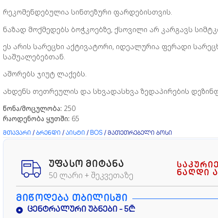
რეკომენდებულია სინთეზური ფარდებისთვის.
ნაზად მოქმედებს ბოჭკოებზე, ქსოვილი არ კარგავს სიმტ
ეს არის სარეცხი აქტივატორი, იდეალურია ფერადი სარეც
საშუალებებთან.
აშორებს ჯიუტ ლაქებს.
ახდენს თეთრეულის და სხვადასხვა ზედაპირების დეზინფ
წონა/მოცულობა:
250
რაოდენობა ყუთში:
65
მთავარი
/
ბრენდი
/
აისტი
/
BOS
/ მათეთრებელი ბოსი
ᲣᲤᲐᲡᲝ ᲛᲘᲢᲐᲜᲐ
საკური
ნაღდი ა
50 ლარი + შეკვეთაზე
ᲛᲘᲬᲝᲓᲔᲑᲐ ᲗᲑᲘᲚᲘᲡᲨᲘ
ცენტრალური უბნები - 5₾