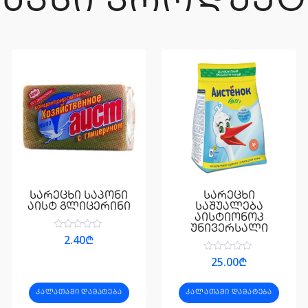
ᲒᲐᲕᲡᲘ ᲞᲠᲝᲓᲣᲥᲢ
სარეცხი საპონი
სარეცხი
აისტ გლიცერინი
საშუალება
აისტიონოკ
უნივერსალი
შეფასება
2.40
₾
0
,
შეფასება
25.00
₾
5-
0
დან
,
5-
ᲙᲐᲚᲐᲗᲐᲨᲘ ᲓᲐᲛᲐᲢᲔᲑᲐ
ᲙᲐᲚᲐᲗᲐᲨᲘ ᲓᲐᲛᲐᲢᲔᲑᲐ
დან