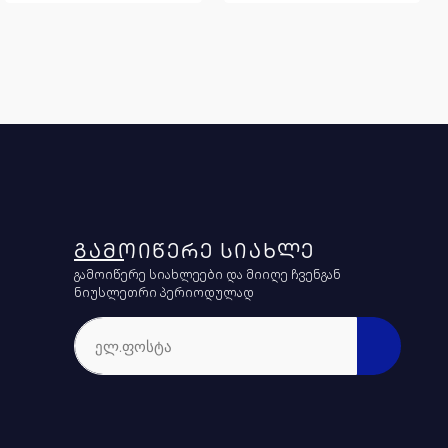
ᲒᲐᲛᲝᲘᲬᲔᲠᲔ ᲡᲘᲐᲮᲚᲔ
გამოიწერე სიახლეები და მიიღე ჩვენგან
ნიუსლეთრი პერიოდულად