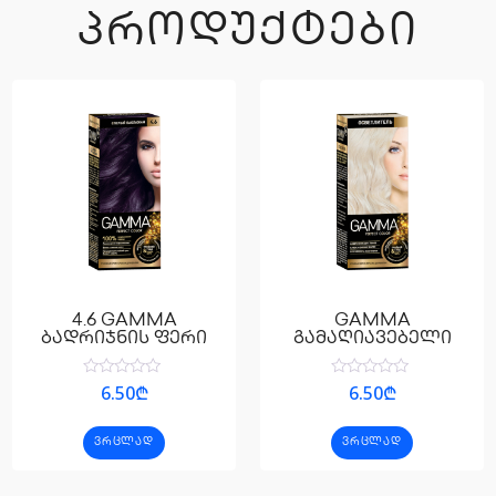
ᲞᲠᲝᲓᲣᲥᲢᲔᲑᲘ
4.6 GAMMA
GAMMA
ბადრიჯნის ფერი
გამაღიავებელი
შეფასება
შეფასება
6.50
₾
6.50
₾
0
0
,
,
5-
5-
ᲕᲠᲪᲚᲐᲓ
ᲕᲠᲪᲚᲐᲓ
დან
დან