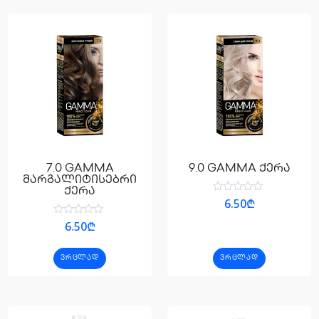
7.0 GAMMA
9.0 GAMMA ქერა
მარგალიტისებრი
ქერა
შეფასება
6.50
₾
0
,
შეფასება
6.50
₾
5-
0
დან
,
5-
ᲕᲠᲪᲚᲐᲓ
ᲕᲠᲪᲚᲐᲓ
დან