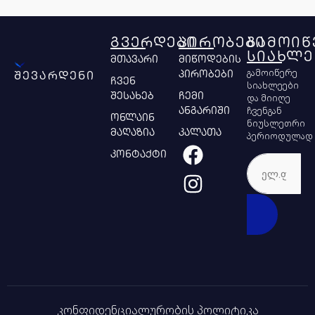
ᲒᲕᲔᲠᲓᲔᲑᲘ
ᲞᲘᲠᲝᲑᲔᲑᲘ
ᲒᲐᲛᲝᲘᲬ
ᲡᲘᲐᲮᲚᲔ
მთავარი
მიწოდების
გამოიწერე
პირობები
შევარდენი
ჩვენ
სიახლეები
შესახებ
ჩემი
და მიიღე
ჩვენგან
ანგარიში
ონლაინ
ნიუსლეთრი
მაღაზია
კალათა
პერიოდულად
კონტაქტი
კონფიდენციალურობის პოლიტიკა