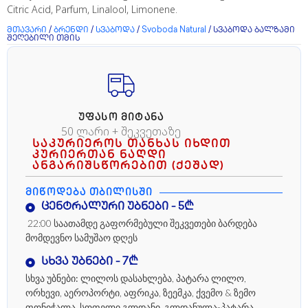
Citric Acid, Parfum, Linalool, Limonene.
მთავარი
/
ბრენდი
/
სვაბოდა
/
Svoboda Natural
/ სვაბოდა ბალზამი
შეღებილი თმის
ᲣᲤᲐᲡᲝ ᲛᲘᲢᲐᲜᲐ
50 ლარი + შეკვეთაზე
საკურიეროს თანხას იხდით
კურიერთან ნაღდი
ანგარიშსწორებით (ქეშად)
ᲛᲘᲬᲝᲓᲔᲑᲐ ᲗᲑᲘᲚᲘᲡᲨᲘ
ცენტრალური უბნები - 5₾
22:00 საათამდე გაფორმებული შეკვეთები ბარდება
მომდევნო სამუშაო დღეს
სხვა უბნები - 7₾
სხვა უბნები:
ლილოს დასახლება, პატარა ლილო,
ორხევი, აეროპორტი, აფრიკა, ზეემკა, ქვემო & ზემო
ფონიჭალა, სოფელი გლდანი, გლდანულა-პატარა