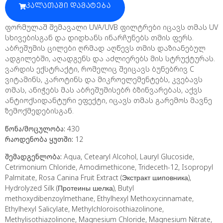
ᲙᲐᲚᲐᲗᲐᲨᲘ ᲓᲐᲛᲐᲢᲔᲑᲐ
ფორმულაშ შემავალი UVA/UVB ფილტრები იცავს თმას UV
სხივებისგან და დიდხანს ინარჩუნებს თმის ფერს.
აბრეშუმის ცილები ღრმად აღწევს თმის დაზიანებულ
ადგილებში, აღადგენს და აძლიერებს მის სტრუქტურას.
ვარდის ექსტრაქტი, რომელიც შეიცავს ბუნებრივ C
ვიტამინს, კაროტინს და მიკროელემენტებს, კვებავს
თმას, ანიჭებს მას აბრეშუმისებრ ბზინვარებას, აქვს
ანტიოქსიდანტური ეფექტი, იცავს თმას გარემოს მავნე
ზემოქმედებისგან.
წონა/მოცულობა:
430
რაოდენობა ყუთში:
12
შემადგენლობა:
Aqua, Cetearyl Alcohol, Lauryl Glucoside,
Cetrimonium Chloride, Amodimethicone, Trideceth-12, Isopropyl
Palmitate, Rosa Canina Fruit Extract (Экстракт шиповника),
Hydrolyzed Silk (Протеины шелка), Butyl
methoxydibenzoylmethane, Ethylhexyl Methoxycinnamate,
Ethylhexyl Salicylate, Methylchloroisothiazolinone,
Methylisothiazolinone, Magnesium Chloride, Magnesium Nitrate,