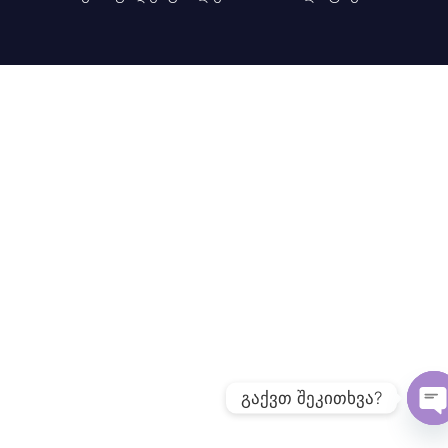
გაქვთ შეკითხვა?
O