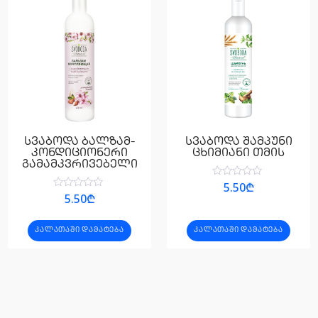
სვაბოდა ბალზამ-
სვაბოდა შამპუნი
კონდიციონერი
ცხიმიანი თმის
გამამკვრივებელი
შეფასება
5.50
₾
0
შეფასება
5.50
₾
,
0
5-
,
დან
5-
ᲙᲐᲚᲐᲗᲐᲨᲘ ᲓᲐᲛᲐᲢᲔᲑᲐ
ᲙᲐᲚᲐᲗᲐᲨᲘ ᲓᲐᲛᲐᲢᲔᲑᲐ
დან