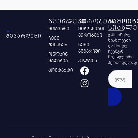
ᲒᲕᲔᲠᲓᲔᲑᲘ
ᲞᲘᲠᲝᲑᲔᲑᲘ
ᲒᲐᲛᲝᲘᲬ
ᲡᲘᲐᲮᲚᲔ
მთავარი
მიწოდების
გამოიწერე
პირობები
შევარდენი
ჩვენ
სიახლეები
შესახებ
ჩემი
და მიიღე
ჩვენგან
ანგარიში
ონლაინ
ნიუსლეთრი
მაღაზია
კალათა
პერიოდულად
კონტაქტი