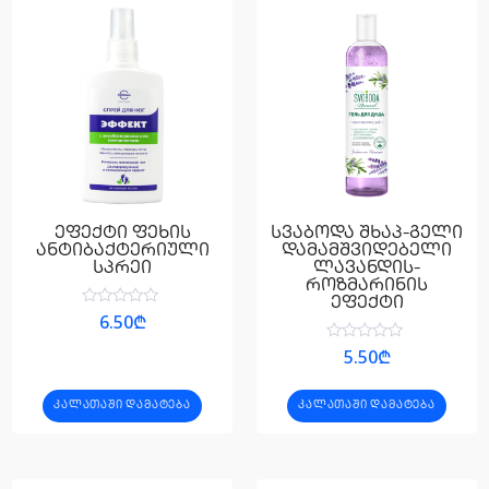
ეფექტი ფეხის
სვაბოდა შხაპ-გელი
ანტიბაქტერიული
დამამშვიდებელი
სპრეი
ლავანდის-
როზმარინის
ეფექტი
შეფასება
6.50
₾
0
,
შეფასება
5.50
₾
5-
0
დან
,
5-
ᲙᲐᲚᲐᲗᲐᲨᲘ ᲓᲐᲛᲐᲢᲔᲑᲐ
ᲙᲐᲚᲐᲗᲐᲨᲘ ᲓᲐᲛᲐᲢᲔᲑᲐ
დან