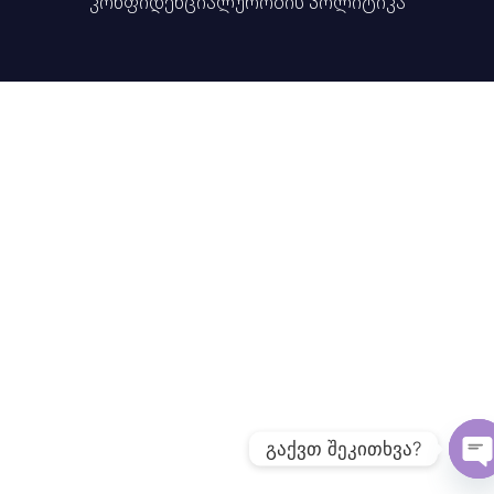
კონფიდენციალურობის პოლიტიკა
გაქვთ შეკითხვა?
O