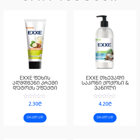
EXXE ფეხის
EXXE თხევადი
აღმდგენი კრემი
საპონი ქოქოსი &
დეტოქს ეფექტი
ვანილი
შეფასება
შეფასება
2.30
₾
4.20
₾
0
0
,
,
5-
5-
ᲕᲠᲪᲚᲐᲓ
ᲕᲠᲪᲚᲐᲓ
დან
დან