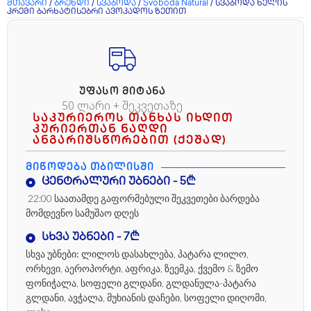
მთავარი
/
ბრენდი
/
სვაბოდა
/
Svoboda Natural
/ სვაბოდა ხელის
კრემი ბარხატისებრი ავოკადოს ზეთით
ᲣᲤᲐᲡᲝ ᲛᲘᲢᲐᲜᲐ
50 ლარი + შეკვეთაზე
საკურიეროს თანხას იხდით
კურიერთან ნაღდი
ანგარიშსწორებით (ქეშად)
ᲛᲘᲬᲝᲓᲔᲑᲐ ᲗᲑᲘᲚᲘᲡᲨᲘ
ცენტრალური უბნები - 5₾
22:00 საათამდე გაფორმებული შეკვეთები ბარდება
მომდევნო სამუშაო დღეს
სხვა უბნები - 7₾
სხვა უბნები:
ლილოს დასახლება, პატარა ლილო,
ორხევი, აეროპორტი, აფრიკა, ზეემკა, ქვემო & ზემო
ფონიჭალა, სოფელი გლდანი, გლდანულა-პატარა
გლდანი, ავჭალა, მუხიანის დაჩები, სოფელი დიღომი,