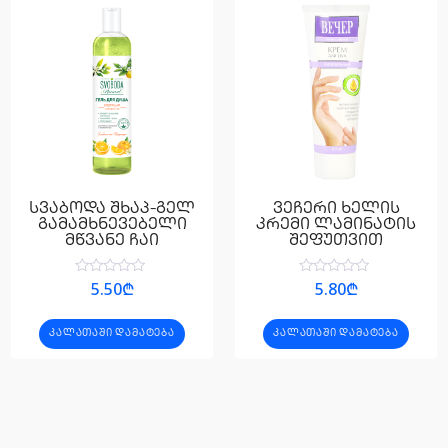
სვაბოდა შხაპ-გელ
ვეჩერი ხელის
გამამხნევებელი
კრემი ლამინატის
მწვანე ჩაი
შეფუთვით
შეფასება
შეფასება
5.50
₾
5.80
₾
0
0
,
,
5-
5-
ᲙᲐᲚᲐᲗᲐᲨᲘ ᲓᲐᲛᲐᲢᲔᲑᲐ
ᲙᲐᲚᲐᲗᲐᲨᲘ ᲓᲐᲛᲐᲢᲔᲑᲐ
დან
დან