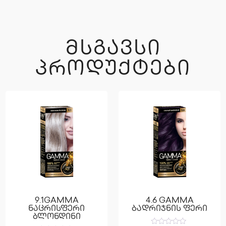
ᲛᲡᲒᲐᲕᲡᲘ
ᲞᲠᲝᲓᲣᲥᲢᲔᲑᲘ
9.1GAMMA
4.6 GAMMA
ნაცრისფერი
ბადრიჯნის ფერი
ბლონდინი