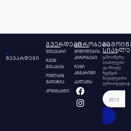
ᲒᲕᲔᲠᲓᲔᲑᲘ
ᲞᲘᲠᲝᲑᲔᲑᲘ
ᲒᲐᲛᲝᲘᲬ
ᲡᲘᲐᲮᲚᲔ
მთავარი
მიწოდების
გამოიწერე
პირობები
შევარდენი
ჩვენ
სიახლეები
შესახებ
ჩემი
და მიიღე
ჩვენგან
ანგარიში
ონლაინ
ნიუსლეთრი
მაღაზია
კალათა
პერიოდულად
კონტაქტი