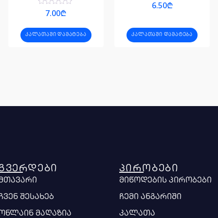
შეფასება
6.50
₾
0
შეფასება
7.00
₾
,
0
5-
,
დან
5-
ᲙᲐᲚᲐᲗᲐᲨᲘ ᲓᲐᲛᲐᲢᲔᲑᲐ
ᲙᲐᲚᲐᲗᲐᲨᲘ ᲓᲐᲛᲐᲢᲔᲑᲐ
დან
ᲒᲕᲔᲠᲓᲔᲑᲘ
ᲞᲘᲠᲝᲑᲔᲑᲘ
მთავარი
მიწოდების პირობები
ჩვენ შესახებ
ჩემი ანგარიში
ონლაინ მაღაზია
კალათა