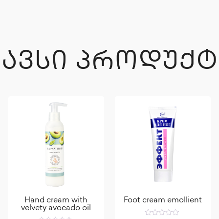
ᲒᲐᲕᲡᲘ ᲞᲠᲝᲓᲣᲥᲢ
Hand cream with
Foot cream emollient
velvety avocado oil