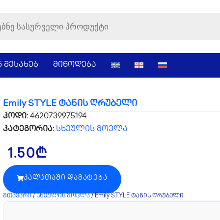
ნ შესახებ
მიწოდება
Emily STYLE ტანის ღრუბელი
კოდი:
4620739975194
კატეგორია:
სხეულის მოვლა
1.50
₾
ᲙᲐᲚᲐᲗᲐᲨᲘ ᲓᲐᲛᲐᲢᲔᲑᲐ
მთავარი
/
სხეულის მოვლა
/ Emily STYLE ტანის ღრუბელი