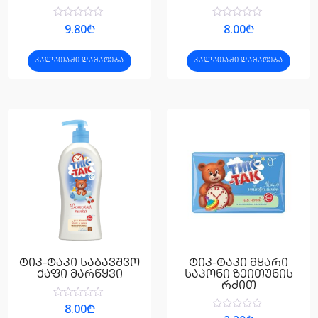
შეფასება
შეფასება
9.80
₾
8.00
₾
0
0
,
,
5-
5-
ᲙᲐᲚᲐᲗᲐᲨᲘ ᲓᲐᲛᲐᲢᲔᲑᲐ
ᲙᲐᲚᲐᲗᲐᲨᲘ ᲓᲐᲛᲐᲢᲔᲑᲐ
დან
დან
ტიკ-ტაკი საბავშვო
ტიკ-ტაკი მყარი
ქაფი მარწყვი
საპონი ზეითუნის
რძით
შეფასება
8.00
₾
0
შეფასება