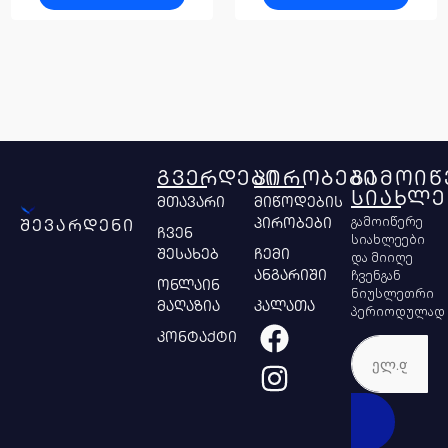
ᲒᲕᲔᲠᲓᲔᲑᲘ
ᲞᲘᲠᲝᲑᲔᲑᲘ
ᲒᲐᲛᲝᲘᲬ
ᲡᲘᲐᲮᲚᲔ
მთავარი
მიწოდების
გამოიწერე
პირობები
შევარდენი
ჩვენ
სიახლეები
შესახებ
ჩემი
და მიიღე
ჩვენგან
ანგარიში
ონლაინ
ნიუსლეთრი
მაღაზია
კალათა
პერიოდულად
კონტაქტი