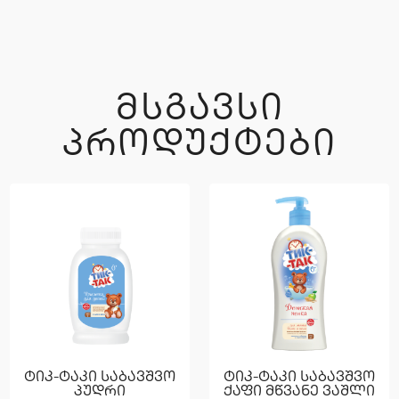
ᲛᲡᲒᲐᲕᲡᲘ
ᲞᲠᲝᲓᲣᲥᲢᲔᲑᲘ
ტიკ-ტაკი საბავშვო
ტიკ-ტაკი საბავშვო
პუდრი
ქაფი მწვანე ვაშლი