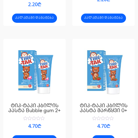
0
შეფასება
2.20
₾
,
0
5-
,
დან
5-
ᲙᲐᲚᲐᲗᲐᲨᲘ ᲓᲐᲛᲐᲢᲔᲑᲐ
ᲙᲐᲚᲐᲗᲐᲨᲘ ᲓᲐᲛᲐᲢᲔᲑᲐ
დან
ტიკ-ტაკი კბილის
ტიკ-ტაკი კბილის
პასტა Bubble gum 2+
პასტა მარწყვი 0+
შეფასება
შეფასება
4.70
₾
4.70
₾
0
0
,
,
5-
5-