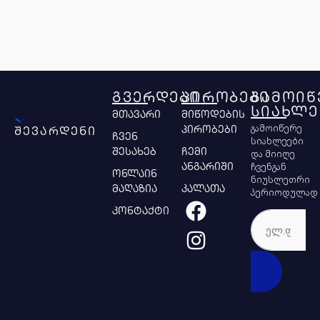
ᲒᲕᲔᲠᲓᲔᲑᲘ
ᲞᲘᲠᲝᲑᲔᲑᲘ
ᲒᲐᲛᲝᲘᲬ
ᲡᲘᲐᲮᲚᲔ
მთავარი
მიწოდების
გამოიწერე
პირობები
შევარდენი
ჩვენ
სიახლეები
შესახებ
ჩემი
და მიიღე
ჩვენგან
ანგარიში
ონლაინ
ნიუსლეთრი
მაღაზია
კალათა
პერიოდულად
კონტაქტი