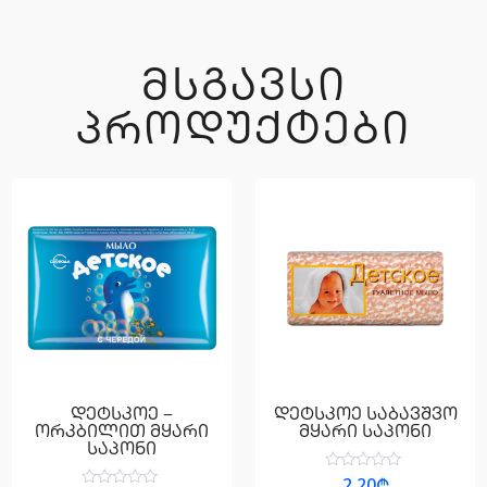
ᲛᲡᲒᲐᲕᲡᲘ
ᲞᲠᲝᲓᲣᲥᲢᲔᲑᲘ
დეტსკოე –
დეტსკოე საბავშვო
ორკბილით მყარი
მყარი საპონი
საპონი
შეფასება
2.20
₾