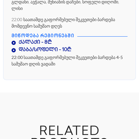
გლდანი, ავჭალა, მუხიანის დაჩები, სოფელი დიღომი,
ლისი
22:00 საათამდე გაფორმებული შეკვეთები ბარდება
მომდევნო სამუშაო დღეს
ᲛᲘᲬᲝᲓᲔᲑᲐ ᲠᲔᲒᲘᲝᲜᲔᲑᲨᲘ
ქალაქი - 8₾
დაბა/სოფელი - 10₾
22:00 საათამდე გაფორმებული შეკვეთები ბარდება 4-5
სამუშაო დღის ვადაში
RELATED