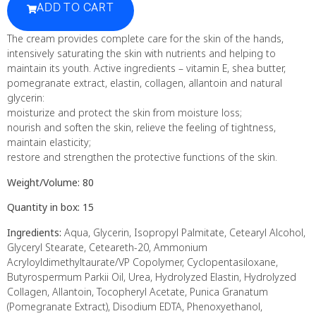
ADD TO CART
The cream provides complete care for the skin of the hands,
intensively saturating the skin with nutrients and helping to
maintain its youth. Active ingredients – vitamin E, shea butter,
pomegranate extract, elastin, collagen, allantoin and natural
glycerin:
moisturize and protect the skin from moisture loss;
nourish and soften the skin, relieve the feeling of tightness,
maintain elasticity;
restore and strengthen the protective functions of the skin.
Weight/Volume: 80
Quantity in box: 15
Ingredients:
Aqua, Glycerin, Isopropyl Palmitate, Cetearyl Alcohol,
Glyceryl Stearate, Ceteareth-20, Ammonium
Acryloyldimethyltaurate/VP Copolymer, Cyclopentasiloxane,
Butyrospermum Parkii Oil, Urea, Hydrolyzed Elastin, Hydrolyzed
Collagen, Allantoin, Tocopheryl Acetate, Punica Granatum
(Pomegranate Extract), Disodium EDTA, Phenoxyethanol,