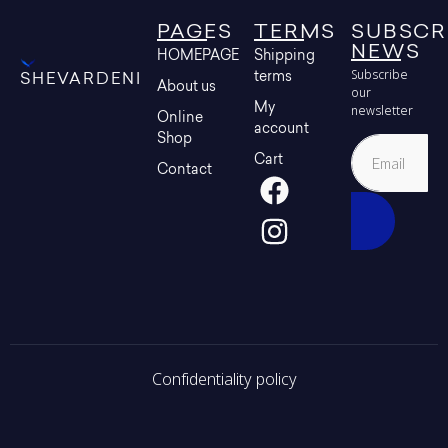
PAGES
TERMS
SUBSCR
NEWS
HOMEPAGE
Shipping
Subscribe
terms
SHEVARDENI
About us
our
My
newsletter
Online
account
Shop
Cart
Contact
Confidentiality policy