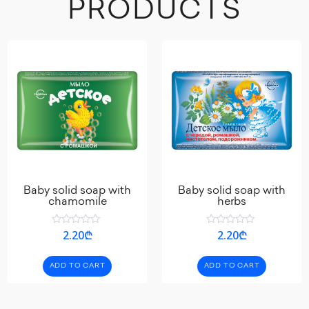
PRODUCTS
Baby solid soap with
Baby solid soap with
chamomile
herbs
Rated
Rated
2.20
₾
2.20
₾
0
0
out
out
of
of
ADD TO CART
ADD TO CART
5
5