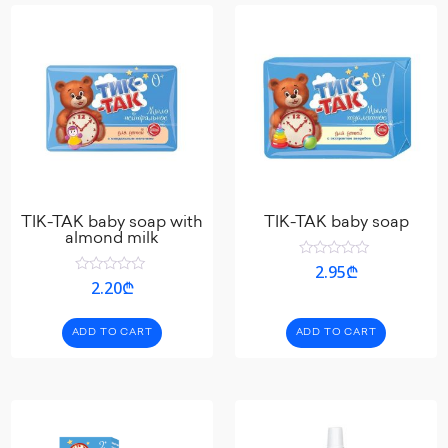
TIK-TAK baby soap with
TIK-TAK baby soap
almond milk
Rated
2.95
₾
0
Rated
2.20
₾
out
0
of
out
5
of
ADD TO CART
ADD TO CART
5