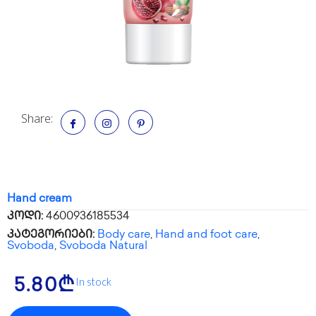
Share:
Hand cream
კოდი:
4600936185534
კატეგორიები:
Body care
,
Hand and foot care
,
Svoboda
,
Svoboda Natural
In stock
5.80
₾